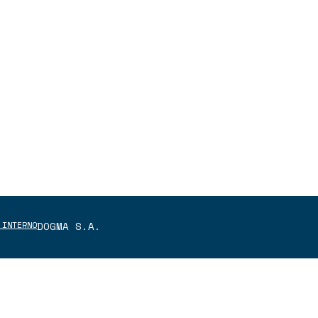
 INTERNO
DOGMA S.A.